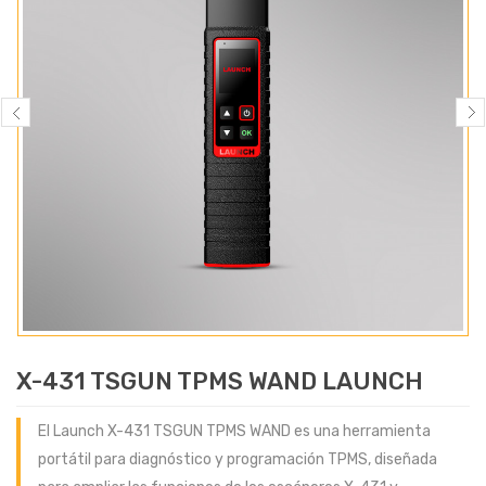
X-431 TSGUN TPMS WAND LAUNCH
El Launch X-431 TSGUN TPMS WAND es una herramienta
portátil para diagnóstico y programación TPMS, diseñada