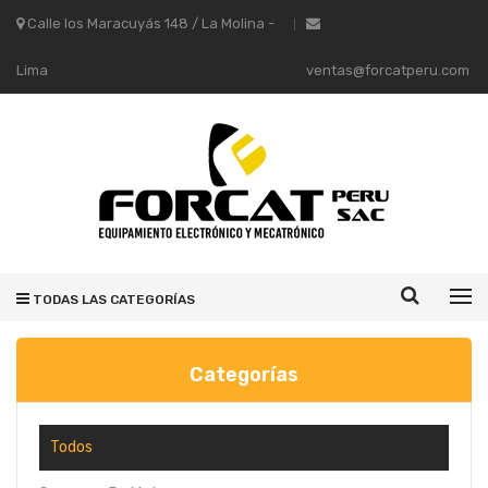
Calle los Maracuyás 148 / La Molina -
Lima
ventas@forcatperu.com
TODAS LAS CATEGORÍAS
Categorías
Todos