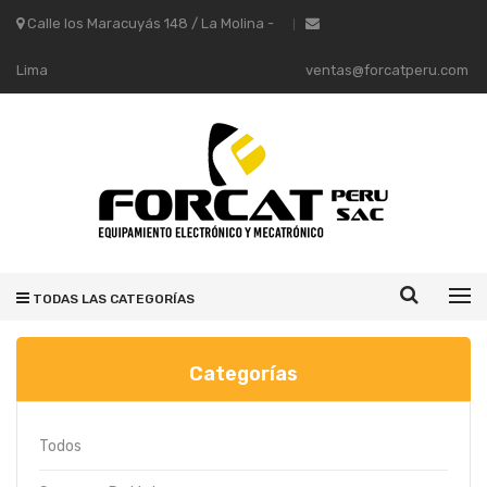
Calle los Maracuyás 148 / La Molina -
Lima
ventas@forcatperu.com
TODAS LAS CATEGORÍAS
Categorías
Todos