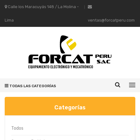
Calle los Maracuyás 148 / La Molina -
Lima
ventas@forcatperu.com
TODAS LAS CATEGORÍAS
Categorías
Todos